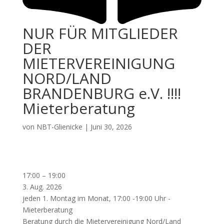
NUR FÜR MITGLIEDER
DER
MIETERVEREINIGUNG
NORD/LAND
BRANDENBURG e.V. !!!!
Mieterberatung
von
NBT-Glienicke
|
Juni 30, 2026
NUR
17:00
–
19:00
FÜR
3. Aug. 2026
MITGLIEDER
jeden 1. Montag im Monat, 17:00 -19:00 Uhr -
DER
Mieterberatung
MIETERVEREINIGUNG
Beratung durch die Mietervereinigung Nord/Land