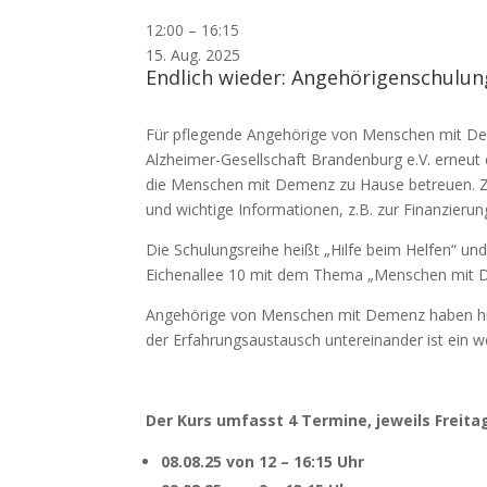
Schulung
12:00
–
16:15
Angehöriger
15. Aug. 2025
Endlich wieder: Angehörigenschulun
von
Menschen
mit
Für pflegende Angehörige von Menschen mit Deme
Demenz
Alzheimer-Gesellschaft Brandenburg e.V. erneut e
die Menschen mit Demenz zu Hause betreuen. Ziel
und wichtige Informationen, z.B. zur Finanzieru
Die Schulungsreihe heißt „Hilfe beim Helfen“ u
Eichenallee 10 mit dem Thema „Menschen mit 
Angehörige von Menschen mit Demenz haben hier 
der Erfahrungsaustausch untereinander ist ein we
Der Kurs umfasst 4 Termine, jeweils Freit
08.08.25 von 12 – 16:15 Uhr