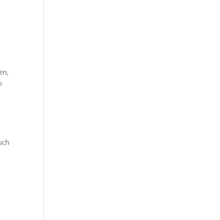
en,
n
uch