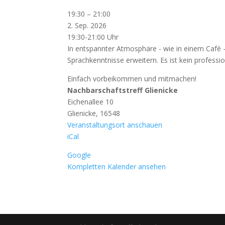
Sprachcafé
19:30
–
21:00
Französisch
2. Sep. 2026
19:30-21:00 Uhr
In entspannter Atmosphäre - wie in einem Café
Sprachkenntnisse erweitern. Es ist kein professio
Einfach vorbeikommen und mitmachen!
Nachbarschaftstreff Glienicke
Eichenallee 10
Glienicke
,
16548
Veranstaltungsort anschauen
iCal
Google
Kompletten Kalender ansehen