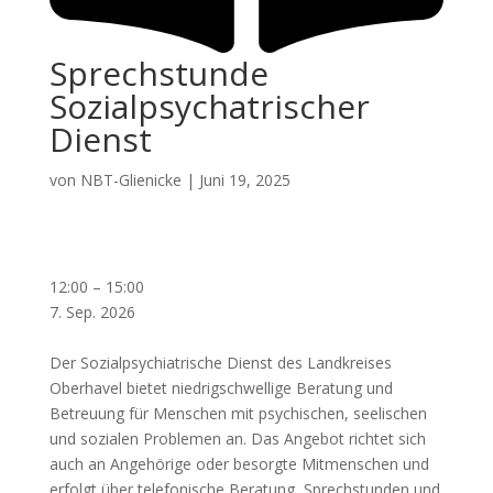
Sprechstunde
Sozialpsychatrischer
Dienst
von
NBT-Glienicke
|
Juni 19, 2025
Sprechstunde
12:00
–
15:00
Sozialpsychatrischer
7. Sep. 2026
Dienst
Der Sozialpsychiatrische Dienst des Landkreises
Oberhavel bietet niedrigschwellige Beratung und
Betreuung für Menschen mit psychischen, seelischen
und sozialen Problemen an. Das Angebot richtet sich
auch an Angehörige oder besorgte Mitmenschen und
erfolgt über telefonische Beratung, Sprechstunden und