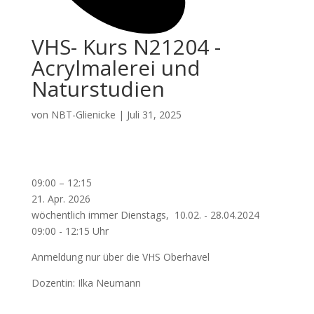
VHS- Kurs N21204 -
Acrylmalerei und
Naturstudien
von
NBT-Glienicke
|
Juli 31, 2025
VHS-
09:00
–
12:15
Kurs
21. Apr. 2026
N21204
wöchentlich immer Dienstags, 10.02. - 28.04.2024
-
09:00 - 12:15 Uhr
Acrylmalerei
Anmeldung nur über die VHS Oberhavel
und
Naturstudien
Dozentin: Ilka Neumann