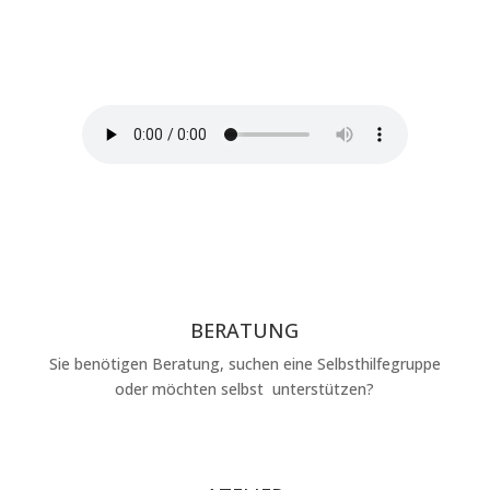
herausgekommen. Mit dem
Anklicken laden Sie die Datei
herunter und können es sich
dann anhören.
BERATUNG
Sie benötigen Beratung, suchen eine Selbsthilfegruppe
oder möchten selbst unterstützen?