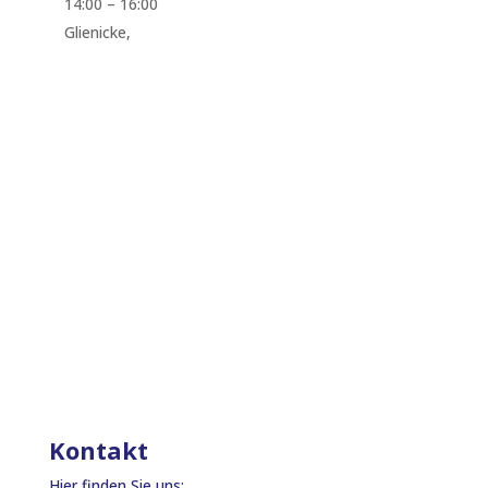
14:00
–
16:00
Glienicke,
Unser Kalender
Kontakt
Hier finden Sie uns: