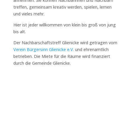
annehmen. Sie können Nachbarinnen und Nachbarn
treffen, gemeinsam kreativ werden, spielen, lernen
und vieles mehr.
Hier ist jeder willkommen von klein bis groß von jung
bis alt.
Der Nachbarschaftstreff Glienicke wird getragen vom
Verein Bürgersinn Glienicke e.V.
und ehrenamtlich
betrieben. Die Miete für die Räume wird finanziert
durch die Gemeinde Glienicke.
Wir haben die KI (künstliche
Intelligenz) gefragt, was es
denn über die Webseite des
Nachbarschaftstreffs zu
erzählen gibt. Diese KI hat
einen Podcast erstellt, und
das ist dabei