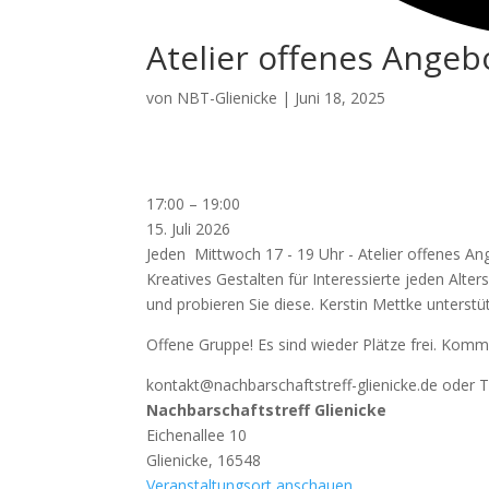
Atelier offenes Angeb
von
NBT-Glienicke
|
Juni 18, 2025
Atelier
17:00
–
19:00
offenes
15. Juli 2026
Angebot
Jeden Mittwoch 17 - 19 Uhr - Atelier offenes A
Kreatives Gestalten für Interessierte jeden Alte
und probieren Sie diese. Kerstin Mettke unterstüt
Offene Gruppe! Es sind wieder Plätze frei. Komm
kontakt@nachbarschaftstreff-glienicke.de oder 
Nachbarschaftstreff Glienicke
Eichenallee 10
Glienicke
,
16548
Veranstaltungsort anschauen