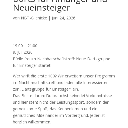
Neueinsteiger
von
NBT-Glienicke
|
Juni 24, 2026
Darts
19:00
–
21:00
für
9. Juli 2026
Anfänger
Pfeile frei im Nachbarschaftstreff: Neue Dartsgruppe
und
für Einsteiger startet!
Neueinsteiger
Wer wirft die erste 180? Wir erweitern unser Programm
im Nachbarschaftstreff und laden alle Interessierten
zur „Dartsgruppe für Einsteiger“ ein.
Das Beste daran: Du brauchst keinerlei Vorkenntnisse
und hier steht nicht der Leistungssport, sondern der
gemeinsame Spaß, das Kennenlernen und ein
gemütliches Miteinander im Vordergrund. Jeder ist
herzlich willkommen.