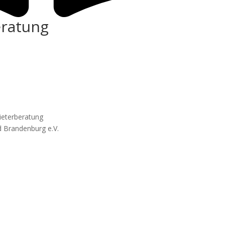
eratung
ieterberatung
d Brandenburg e.V.