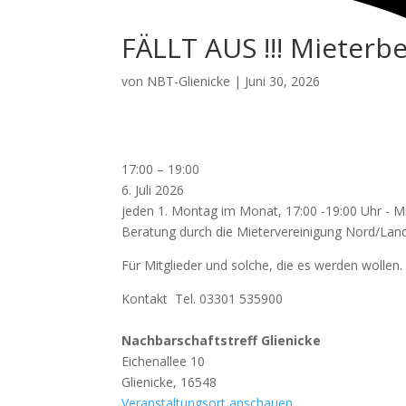
FÄLLT AUS !!! Mieterb
von
NBT-Glienicke
|
Juni 30, 2026
FÄLLT
17:00
–
19:00
AUS
6. Juli 2026
!!!
jeden 1. Montag im Monat, 17:00 -19:00 Uhr - M
Mieterberatung
Beratung durch die Mietervereinigung Nord/Lan
Für Mitglieder und solche, die es werden wollen.
Kontakt Tel. 03301 535900
Nachbarschaftstreff Glienicke
Eichenallee 10
Glienicke
,
16548
Veranstaltungsort anschauen